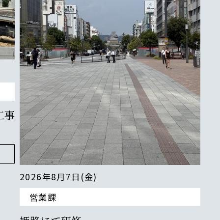
2026年8月3日(月)
広報課
Vol.2｜いよいよ着工前！地盤改良工事
を実施
view more
20