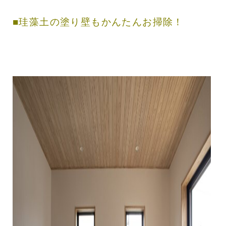
■珪藻土の塗り壁もかんたんお掃除！