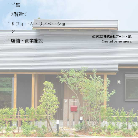
平屋
2階建て
リフォーム・リノベーショ
ン
@2022 株式会社アート・宙.
店舗・商業施設
Created by jeengross.