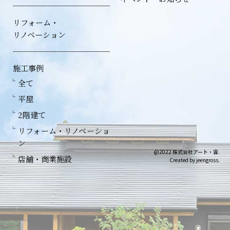
リフォーム・
リノベーション
施工事例
全て
平屋
2階建て
リフォーム・リノベーショ
ン
@2022 株式会社アート・宙.
店舗・商業施設
Created by jeengross.